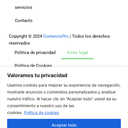
servicios
Contacto
Copyright © 2024
ComercioPro
| Todos los derechos
reservados
Política de privacidad
Aviso legal
Política de Cookies
Valoramos tu privacidad
Usamos cookies para mejorar su experiencia de navegación,
Financiado por la Unión Europea – NextGenerationEU.
mostrarle anuncios o contenidos personalizados y analizar
Sin embargo, los puntos de vista y las opiniones
nuestro tráfico. Al hacer clic en “Aceptar todo” usted da su
expresadas son únicamente los del autor o autores y no
consentimiento a nuestro uso de las
reflejan necesariamente los de la Unión Europea o la
cookies.
Política de cookies
Comisión Europea. Ni la Unión Europea ni la Comisión
Europea pueden ser consideradas responsables de las
Aceptar todo